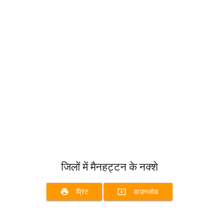
जिलों में मैनहट्टन के नक्शे
print
system_update_alt
प्रिंट
डाउनलोड