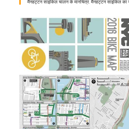
मैनहट्टन साइकिल चालन के मानचित्र. मैनहट्टन साइकिल का नक्शा 