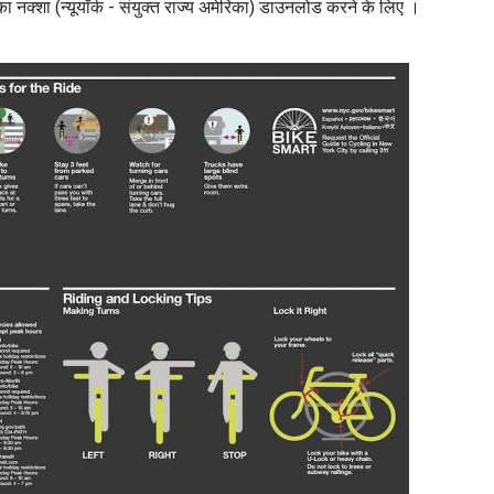
 नक्शा (न्यूयॉर्क - संयुक्त राज्य अमेरिका) डाउनलोड करने के लिए ।