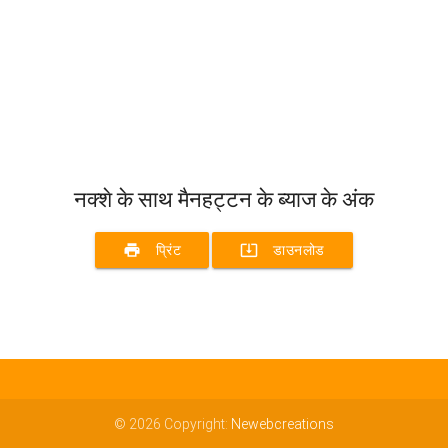
नक्शे के साथ मैनहट्टन के ब्याज के अंक
print
system_update_alt
प्रिंट
डाउनलोड
© 2026 Copyright:
Newebcreations