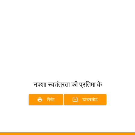
नक्शा स्वतंत्रता की प्रतिमा के
print
system_update_alt
प्रिंट
डाउनलोड